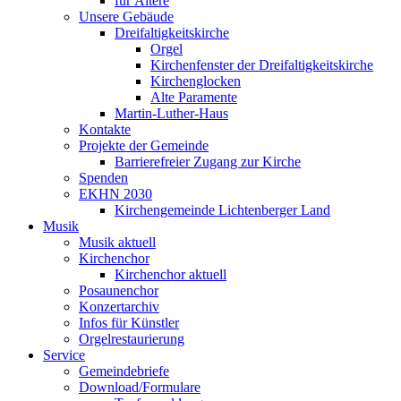
für Ältere
Unsere Gebäude
Dreifaltigkeitskirche
Orgel
Kirchenfenster der Dreifaltigkeitskirche
Kirchenglocken
Alte Paramente
Martin-Luther-Haus
Kontakte
Projekte der Gemeinde
Barrierefreier Zugang zur Kirche
Spenden
EKHN 2030
Kirchengemeinde Lichtenberger Land
Musik
Musik aktuell
Kirchenchor
Kirchenchor aktuell
Posaunenchor
Konzertarchiv
Infos für Künstler
Orgelrestaurierung
Service
Gemeindebriefe
Download/Formulare