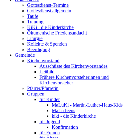
Gottesdienst-Termine
Gottesdienst allgemein
Taufe
Trauung
KiKi - die Kinderkirche
Ökumenische Friedensandacht
Liturgie
Kollekte & Spenden
Beerdigung
Gemeinde
Kirchenvorstand
Ausschüsse des Kirchenvorstandes
Leitbild
Frühere Kirchenvorsteherinnen und
Kirchenvorsteher
Pfarrer/Pfarrerin
Gruppen
für Kinder
MaLuKi - Martin-Luther-Haus-Kids
MaLuTeens
kiki - die Kinderkirche
für Jugend
Konfirmation
für Frauen