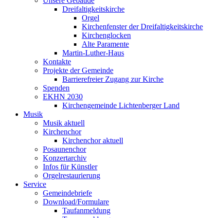
Unsere Gebäude
Dreifaltigkeitskirche
Orgel
Kirchenfenster der Dreifaltigkeitskirche
Kirchenglocken
Alte Paramente
Martin-Luther-Haus
Kontakte
Projekte der Gemeinde
Barrierefreier Zugang zur Kirche
Spenden
EKHN 2030
Kirchengemeinde Lichtenberger Land
Musik
Musik aktuell
Kirchenchor
Kirchenchor aktuell
Posaunenchor
Konzertarchiv
Infos für Künstler
Orgelrestaurierung
Service
Gemeindebriefe
Download/Formulare
Taufanmeldung