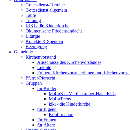
Gottesdienst-Termine
Gottesdienst allgemein
Taufe
Trauung
KiKi - die Kinderkirche
Ökumenische Friedensandacht
Liturgie
Kollekte & Spenden
Beerdigung
Gemeinde
Kirchenvorstand
Ausschüsse des Kirchenvorstandes
Leitbild
Frühere Kirchenvorsteherinnen und Kirchenvorste
Pfarrer/Pfarrerin
Gruppen
für Kinder
MaLuKi - Martin-Luther-Haus-Kids
MaLuTeens
kiki - die Kinderkirche
für Jugend
Konfirmation
für Frauen
für Ältere