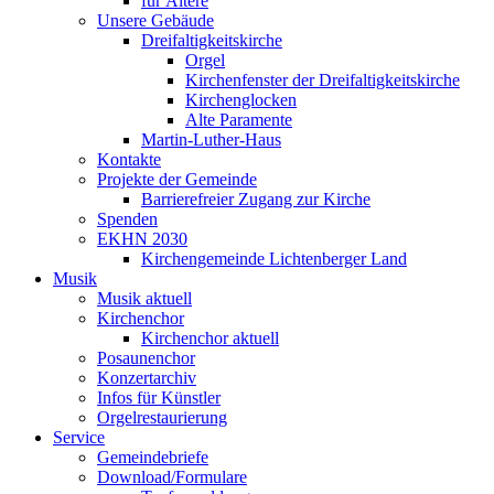
für Ältere
Unsere Gebäude
Dreifaltigkeitskirche
Orgel
Kirchenfenster der Dreifaltigkeitskirche
Kirchenglocken
Alte Paramente
Martin-Luther-Haus
Kontakte
Projekte der Gemeinde
Barrierefreier Zugang zur Kirche
Spenden
EKHN 2030
Kirchengemeinde Lichtenberger Land
Musik
Musik aktuell
Kirchenchor
Kirchenchor aktuell
Posaunenchor
Konzertarchiv
Infos für Künstler
Orgelrestaurierung
Service
Gemeindebriefe
Download/Formulare