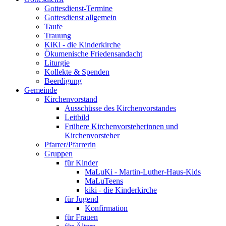
Gottesdienst-Termine
Gottesdienst allgemein
Taufe
Trauung
KiKi - die Kinderkirche
Ökumenische Friedensandacht
Liturgie
Kollekte & Spenden
Beerdigung
Gemeinde
Kirchenvorstand
Ausschüsse des Kirchenvorstandes
Leitbild
Frühere Kirchenvorsteherinnen und
Kirchenvorsteher
Pfarrer/Pfarrerin
Gruppen
für Kinder
MaLuKi - Martin-Luther-Haus-Kids
MaLuTeens
kiki - die Kinderkirche
für Jugend
Konfirmation
für Frauen