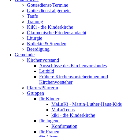
Gottesdienst-Termine
Gottesdienst allgemein
Taufe
Trauung
KiKi - die Kinderkirche
Ökumenische Friedensandacht
Liturgie
Kollekte & Spenden
Beerdigung
Gemeinde
Kirchenvorstand
Ausschüsse des Kirchenvorstandes
Leitbild
Frühere Kirchenvorsteherinnen und
Kirchenvorsteher
Pfarrer/Pfarrerin
Gruppen
für Kinder
MaLuKi - Martin-Luther-Haus-Kids
MaLuTeens
kiki - die Kinderkirche
für Jugend
Konfirmation
für Frauen