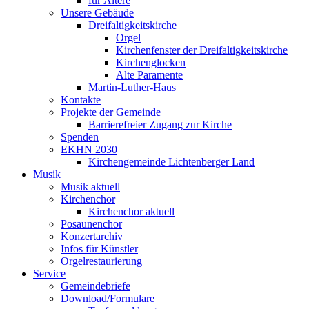
für Ältere
Unsere Gebäude
Dreifaltigkeitskirche
Orgel
Kirchenfenster der Dreifaltigkeitskirche
Kirchenglocken
Alte Paramente
Martin-Luther-Haus
Kontakte
Projekte der Gemeinde
Barrierefreier Zugang zur Kirche
Spenden
EKHN 2030
Kirchengemeinde Lichtenberger Land
Musik
Musik aktuell
Kirchenchor
Kirchenchor aktuell
Posaunenchor
Konzertarchiv
Infos für Künstler
Orgelrestaurierung
Service
Gemeindebriefe
Download/Formulare