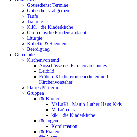
Gottesdienst-Termine
Gottesdienst allgemein
Taufe
Trauung
KiKi - die Kinderkirche
Ökumenische Friedensandacht
Liturgie
Kollekte & Spenden
Beerdigung
Gemeinde
Kirchenvorstand
Ausschüsse des Kirchenvorstandes
Leitbild
Frühere Kirchenvorsteherinnen und
Kirchenvorsteher
Pfarrer/Pfarrerin
Gruppen
für Kinder
MaLuKi - Martin-Luther-Haus-Kids
MaLuTeens
kiki - die Kinderkirche
für Jugend
Konfirmation
für Frauen