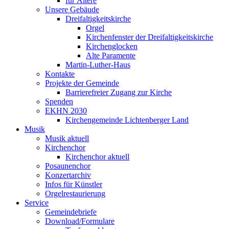
für Ältere
Unsere Gebäude
Dreifaltigkeitskirche
Orgel
Kirchenfenster der Dreifaltigkeitskirche
Kirchenglocken
Alte Paramente
Martin-Luther-Haus
Kontakte
Projekte der Gemeinde
Barrierefreier Zugang zur Kirche
Spenden
EKHN 2030
Kirchengemeinde Lichtenberger Land
Musik
Musik aktuell
Kirchenchor
Kirchenchor aktuell
Posaunenchor
Konzertarchiv
Infos für Künstler
Orgelrestaurierung
Service
Gemeindebriefe
Download/Formulare