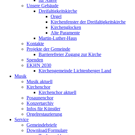
für Ältere
Unsere Gebäude
Dreifaltigkeitskirche
Orgel
Kirchenfenster der Dreifaltigkeitskirche
Kirchenglocken
Alte Paramente
Martin-Luther-Haus
Kontakte
Projekte der Gemeinde
Barrierefreier Zugang zur Kirche
Spenden
EKHN 2030
Kirchengemeinde Lichtenberger Land
Musik
Musik aktuell
Kirchenchor
Kirchenchor aktuell
Posaunenchor
Konzertarchiv
Infos für Künstler
Orgelrestaurierung
Service
Gemeindebriefe
Download/Formulare