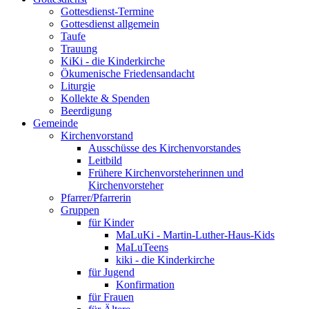
Gottesdienst-Termine
Gottesdienst allgemein
Taufe
Trauung
KiKi - die Kinderkirche
Ökumenische Friedensandacht
Liturgie
Kollekte & Spenden
Beerdigung
Gemeinde
Kirchenvorstand
Ausschüsse des Kirchenvorstandes
Leitbild
Frühere Kirchenvorsteherinnen und
Kirchenvorsteher
Pfarrer/Pfarrerin
Gruppen
für Kinder
MaLuKi - Martin-Luther-Haus-Kids
MaLuTeens
kiki - die Kinderkirche
für Jugend
Konfirmation
für Frauen